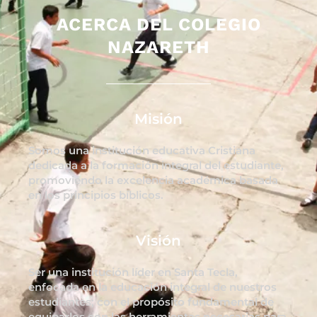
ACERCA DEL COLEGIO
NAZARETH
Misión
Somos una institución educativa Cristiana
dedicada a la formación integral del estudiante,
promoviendo la excelencia académica basada
en los principios bíblicos.
Visión
Ser una institución líder en Santa Tecla,
enfocada en la educación integral de nuestros
estudiantes; con el propósito fundamental de
equiparlos con las herramientas necesarias para