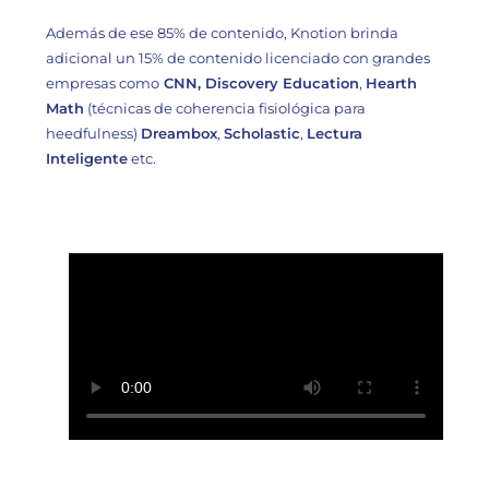
Además de ese 85% de contenido, Knotion brinda
adicional un 15% de contenido licenciado con grandes
empresas como
CNN, Discovery Education
,
Hearth
Math
(técnicas de coherencia fisiológica para
heedfulness)
Dreambox
,
Scholastic
,
Lectura
Inteligente
etc.